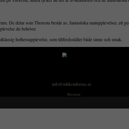
ntrum. De delar som Thoresta består av, fantastiska matupplevelser, ett 
pplevelse du behöver.
örstklassig helhetsupplevelse, som tillfredsställer både sinne och smak.
MH Konferens
Tel: 0734-399 588
E-post:
info@mhkonferens.se
Crafted by:
Recitera