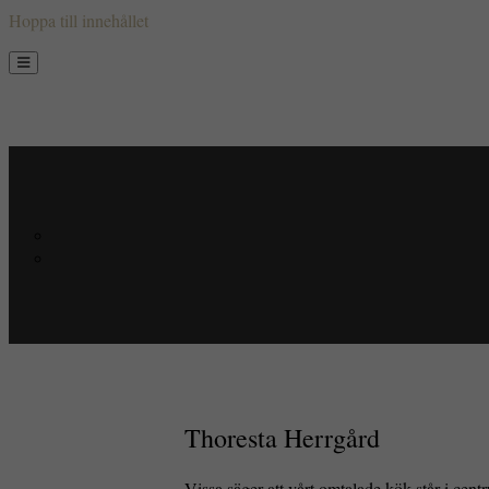
Hoppa till innehållet
Thoresta Herrgård
Vissa säger att vårt omtalade kök står i cen