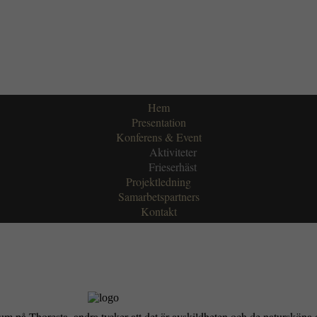
Hem
Presentation
Konferens & Event
Aktiviteter
Frieserhäst
Projektledning
Samarbetspartners
Kontakt
trum på Thoresta, andra tycker att det är avskildheten och de naturskön